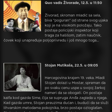
Quo vadis Živorade, 12.5. u 11:50
Živorad, skroman mladić sa sela,
biva "poguran" od strane svog ujaka
koji je na visokom položaju. Tako
postaje policijski inspektor koji
traga za hašišom, zatim naučnik,
čovek koji unapređuje poljoprivredu i još mnogo toga...
Stojan Mutikaša, 22.5. u 09:05
Hercegovina krajem 19. veka. Mladi
Stojan dolazi u Mostar, spreman da
po svaku cenu uspe u svojoj žarkoj
nameri da se obogati. On postaje
kalfa kod gazda Sime, čija se supruga Anđa zagleda u njega.
Kad gazda umre, Stojan preuzima dućan i, budući da se služi
lihvarskim metodama pokojnika, brzo postaje ozloglašen.