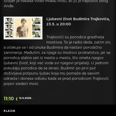
Stojan je nekada voleo mladu Rosu, ali ju je napustio zbog
Anđe.
Ljubavni život Budimira Trajkovića,
23.5. u 20:00
Trajkovići su porodica graditelja
mostova. To je radio deda, zatim sin,
a očekuje se i od unuka Budimira da nastavi porodično
zanimanje. Međutim, za njega su mostovi prokletstvo, jer se
porodica stalno seli iz mesta u mesto, što ometa njegov
ljubavni život, koji već vode svi njegovi prijatelji. U jednom
pokušaju porodice da se skrasi, Budimir po prvi put
doživljava potpunu ljubav koja mu pomaže da sasvim
odraste i donese odluku kada se pred porodicom Trajković
pojavi sledeći most.
11:10
12.5.2026
.
KLASIK