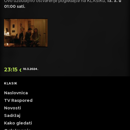
Ovo uzbudljivo ostvarenje pogledajte na KLASIKu,
13. 3. u
01:00 sati.
23:15
10.3.2024
.
KLASIK
Naslovnica
TV Raspored
Novosti
Sadržaj
Kako gledati