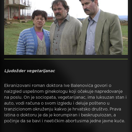
Ljudožder vegetarijanac
Ekranizovani roman doktora Ive Balenovića govori o
naizgled uspešnom ginekologu koji očekuje napredovanje
na poslu. On je sociopata, vegetarijanac, ima luksuzan stan i
auto, vodi računa o svom izgledu i deluje pošteno u
tranzicionom okruženju kakvo je hrvatsko društvo. Prava
istina o doktoru je da je korumpiran i beskrupulozan, a
počinje da se bavi i neetičkim abortusima jedne javne kuće.