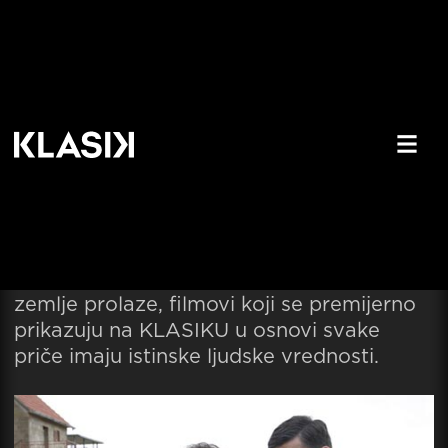
Premijere na KLASIKU u februaru
donose duhovite i istinite priče o
savremenom društvu
Bez obzira da li ste nostalgičar ili volite da
sa duhovite strane vidite savremeno
društvo i stanje kroz koje republike bivše
zemlje prolaze, filmovi koji se premijerno
prikazuju na KLASIKU u osnovi svake
priče imaju istinske ljudske vrednosti.