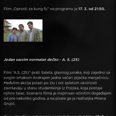
Film „Oprosti za kung fu” na programu je
17. 3. od 21:50.
Jedan sasvim normalan dečko - A. S. (25)
Film “A.S. (25)” prati Saleta, glavnog junaka, koji zajedno sa
svojim ortakom Andrejem jedne večeri pljačka menjačnicu.
Međutim akcija polazi po zlu i oni spletom okolnosti
završavaju u stanu studentkinje iz Poljske, koja postaje
njihov talac. Scenario filma je inspirisan istinitim događajem
od pre nekoliko godina, a na pisala ga je rediteljka Milena
Grujić.