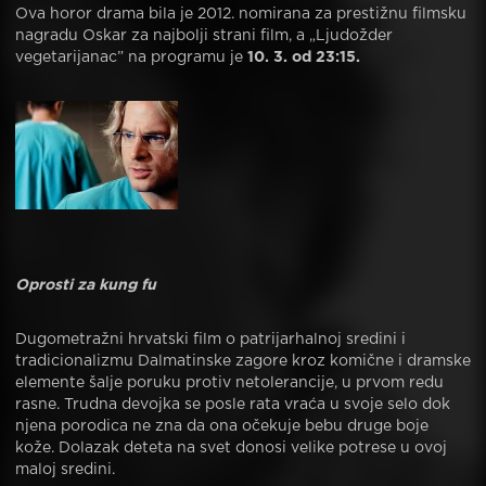
Ova horor drama bila je 2012. nomirana za prestižnu filmsku
nagradu Oskar za najbolji strani film, a „Ljudožder
vegetarijanac” na programu je
10. 3. od 23:15.
Oprosti za kung fu
Dugometražni hrvatski film o patrijarhalnoj sredini i
tradicionalizmu Dalmatinske zagore kroz komične i dramske
elemente šalje poruku protiv netolerancije, u prvom redu
rasne. Trudna devojka se posle rata vraća u svoje selo dok
njena porodica ne zna da ona očekuje bebu druge boje
kože. Dolazak deteta na svet donosi velike potrese u ovoj
maloj sredini.