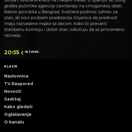
Siniša i Svetlana kreću na medeni mesec u Španiju, ali zbog
greške putničke agencije završavaju na crnogorskoj obali.
Nakon povratka u Beograd, Svetlana podnosi zahtev za
stan, ali novi problem predstavlja činjenica da prednost
imaju razvedene majke sa decom. Kako bi prevarili
stambenu komisiju i dobili stan, odlučuju da se privremeno
razvedu.
20:55
18.7.2026
.
KLASIK
Naslovnica
TV Raspored
Novosti
Sadržaj
Kako gledati
Oglašavanje
O kanalu