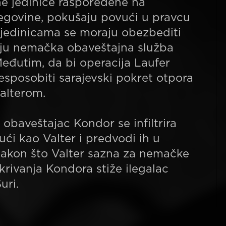
ne jedinice raspoređene na
egovine, pokušaju povući u pravcu
 jedinicama se moraju obezbediti
ilju nemačka obaveštajna služba
Međutim, da bi operacija Laufer
esposobiti sarajevski pokret otpora
alterom.
obaveštajac Kondor se infiltrira
ući kao Valter i predvodi ih u
akon što Valter sazna za nemačke
rivanja Kondora stiže ilegalac
uri.