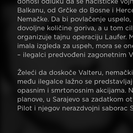
donosi odluku da se nacističke voj
Balkanu, od Grčke do Bosne i Herc
Nemačke. Da bi povlačenje uspelo,
dovoljne količine goriva, a u tom c
organizuje tajnu operaciju Laufer. 
imala izgleda za uspeh, mora se on
– ilegalci predvođeni zagonetnim V
Želeći da doskoče Valteru, nemački 
među ilegalce lažno se predstavljaj
opasnim i smrtonosnim akcijama. N
planove, u Sarajevo sa zadatkom otk
Pilot i njegov nerazdvojni saborac S